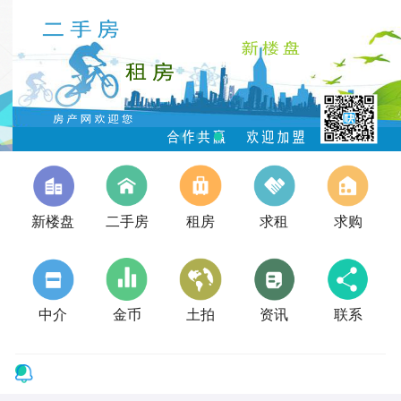
新楼盘
二手房
租房
求租
求购
中介
金币
土拍
资讯
联系