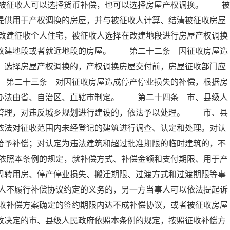
被征收人可以选择货币补偿，也可以选择房屋产权调换。 被
提供用于产权调换的房屋，并与被征收人计算、结清被征收房屋
改建征收个人住宅，被征收人选择在改建地段进行房屋产权调换
供改建地段或者就近地段的房屋。 第二十二条 因征收房屋造
；选择房屋产权调换的，产权调换房屋交付前，房屋征收部门应
 第二十三条 对因征收房屋造成停产停业损失的补偿，根据房
体办法由省、自治区、直辖市制定。 第二十四条 市、县级人
督管理，对违反城乡规划进行建设的，依法予以处理。 市、县
依法对征收范围内未经登记的建筑进行调查、认定和处理。对认
给予补偿；对认定为违法建筑和超过批准期限的临时建筑的，不
依照本条例的规定，就补偿方式、补偿金额和支付期限、用于产
周转用房、停产停业损失、搬迁期限、过渡方式和过渡期限等事
人不履行补偿协议约定的义务的，另一方当事人可以依法提起诉
收补偿方案确定的签约期限内达不成补偿协议，或者被征收房屋
收决定的市、县级人民政府依照本条例的规定，按照征收补偿方