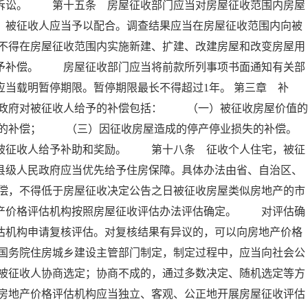
政诉讼。 第十五条 房屋征收部门应当对房屋征收范围内房屋
，被征收人应当予以配合。调查结果应当在房屋征收范围内向被
不得在房屋征收范围内实施新建、扩建、改建房屋和改变房屋用
不予补偿。 房屋征收部门应当将前款所列事项书面通知有关部
应当载明暂停期限。暂停期限最长不得超过1年。 第三章 
政府对被征收人给予的补偿包括： （一）被征收房屋价值的
的补偿； （三）因征收房屋造成的停产停业损失的补偿。
征收人给予补助和奖励。 第十八条 征收个人住宅，被征
县级人民政府应当优先给予住房保障。具体办法由省、自治区、
偿，不得低于房屋征收决定公告之日被征收房屋类似房地产的市
地产价格评估机构按照房屋征收评估办法评估确定。 对评估确
估机构申请复核评估。对复核结果有异议的，可以向房地产价格
国务院住房城乡建设主管部门制定，制定过程中，应当向社会公
被征收人协商选定；协商不成的，通过多数决定、随机选定等方
房地产价格评估机构应当独立、客观、公正地开展房屋征收评估